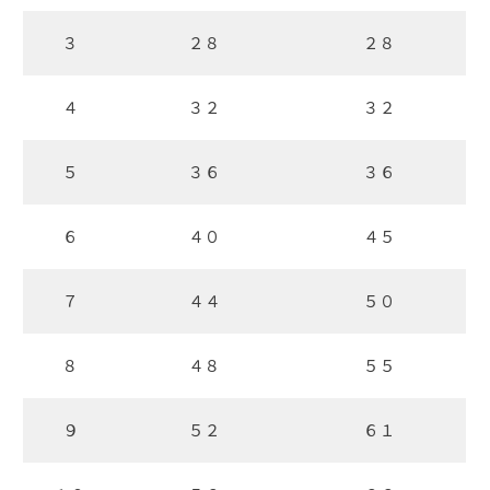
３
２８
２８
４
３２
３２
５
３６
３６
６
４０
４５
７
４４
５０
８
４８
５５
９
５２
６１