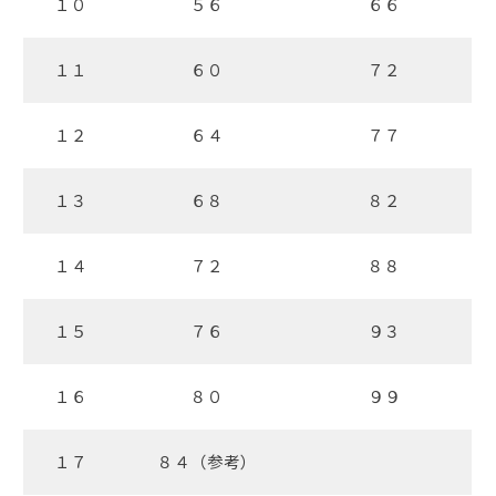
１０
５６
６６
１１
６０
７２
１２
６４
７７
１３
６８
８２
１４
７２
８８
１５
７６
９３
１６
８０
９９
１７
８４（参考）