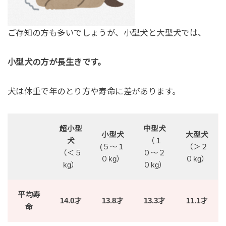
ご存知の方も多いでしょうが、小型犬と大型犬では、
小型犬の方が長生きです。
犬は体重で年のとり方や寿命に差があります。
超小型
中型犬
小型犬
大型犬
犬
（１
(５〜１
（＞２
（＜５
０〜２
０kg）
０kg）
kg）
０kg）
平均寿
14.0才
13.8才
13.3才
11.1才
命